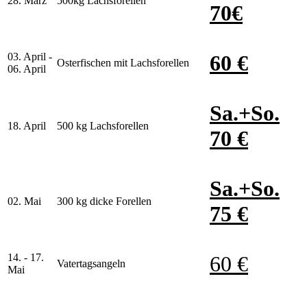
28. März
500kg Lachsforellen
70€
03. April -
60 €
Osterfischen mit Lachsforellen
06. April
Sa.+So.
18. April
500 kg Lachsforellen
70 €
Sa.+So.
02. Mai
300 kg dicke Forellen
75 €
14. - 17.
60 €
Vatertagsangeln
Mai