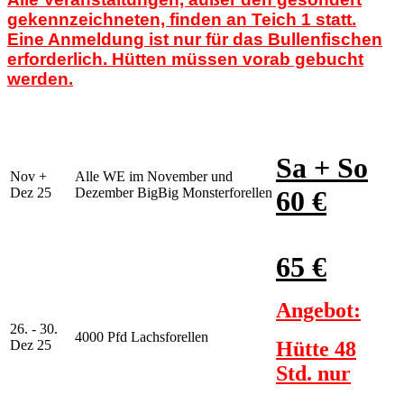
gekennzeichneten, finden an Teich 1 statt.
Eine Anmeldung ist nur für das Bullenfischen
erforderlich. Hütten müssen vorab gebucht
werden.
Sa + So
Nov +
Alle WE im November und
Dez 25
Dezember BigBig Monsterforellen
60 €
65 €
Angebot:
26. - 30.
4000 Pfd Lachsforellen
Dez 25
Hütte 48
Std. nur