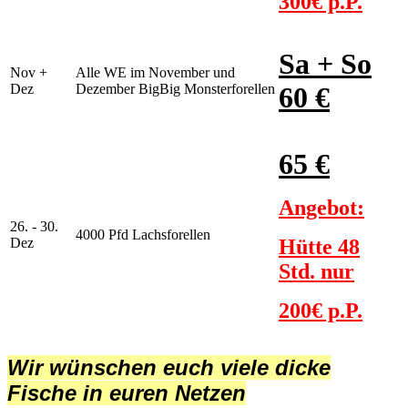
300€ p.P.
Sa + So
Nov +
Alle WE im November und
Dez
Dezember BigBig Monsterforellen
60 €
65 €
Angebot:
26. - 30.
4000 Pfd Lachsforellen
Dez
Hütte 48
Std. nur
200€ p.P.
Wir wünschen euch viele dicke
Fische in euren Netzen